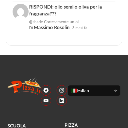
RISPONDI: olio semi o oliva per la
fragranza???
@shade Cortesemente un ol...
Di
Massimo Rosolin
,
3 mesi fa
Italian
PIZZA
SCUOLA