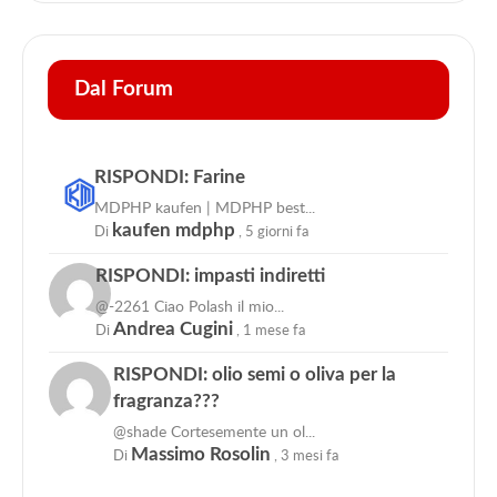
Dal Forum
RISPONDI: Farine
MDPHP kaufen | MDPHP best...
Di
kaufen mdphp
,
5 giorni fa
RISPONDI: impasti indiretti
@-2261 Ciao Polash il mio...
Di
Andrea Cugini
,
1 mese fa
RISPONDI: olio semi o oliva per la
fragranza???
@shade Cortesemente un ol...
Di
Massimo Rosolin
,
3 mesi fa