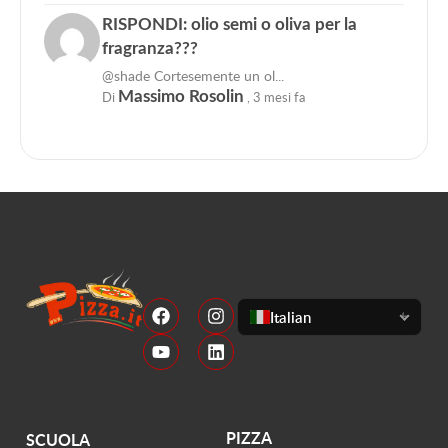
RISPONDI: olio semi o oliva per la
fragranza???
@shade Cortesemente un ol...
Di
Massimo Rosolin
,
3 mesi fa
Italian
PIZZA
SCUOLA