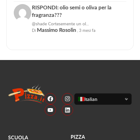
RISPONDI: olio semi o oliva per la
fragranza???
@shade Cortesemente un ol...
Di
Massimo Rosolin
,
3 mesi fa
Italian
PIZZA
SCUOLA