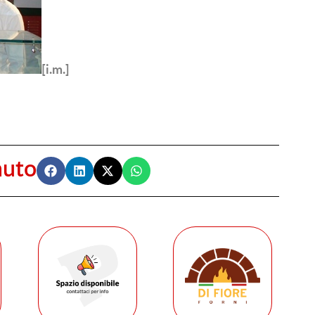
[i.m.]
nuto