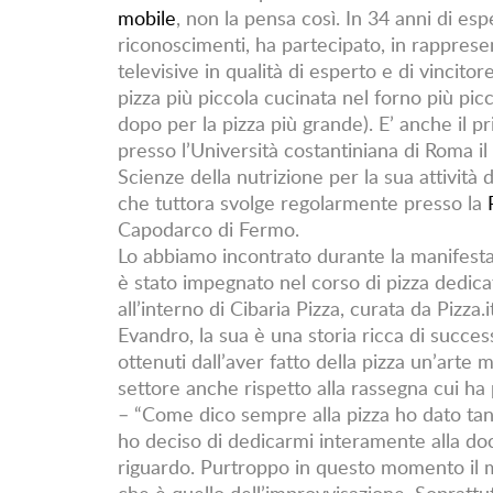
mobile
, non la pensa così. In 34 anni di es
riconoscimenti, ha partecipato, in rappresen
televisive in qualità di esperto e di vincito
pizza più piccola cucinata nel forno più p
dopo per la pizza più grande). E’ anche il p
presso l’Università costantiniana di Roma i
Scienze della nutrizione per la sua attività
che tuttora svolge regolarmente presso la
Capodarco di Fermo.
Lo abbiamo incontrato durante la manifest
è stato impegnato nel corso di pizza dedica
all’interno di Cibaria Pizza, curata da Pizza.i
Evandro, la sua è una storia ricca di succes
ottenuti dall’aver fatto della pizza un’art
settore anche rispetto alla rassegna cui ha 
– “Come dico sempre alla pizza ho dato tant
ho deciso di dedicarmi interamente alla do
riguardo. Purtroppo in questo momento il m
che è quello dell’improvvisazione. Soprattu