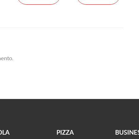
ento.
OLA
PIZZA
BUSINE