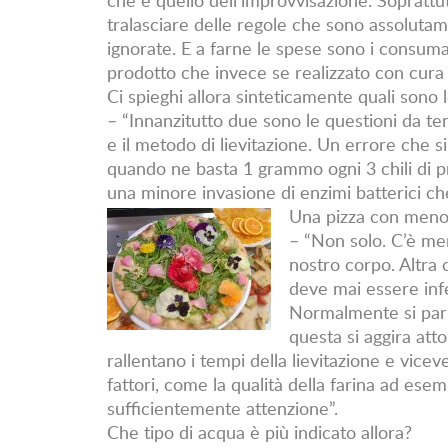
tralasciare delle regole che sono assolut
ignorate. E a farne le spese sono i consuma
prodotto che invece se realizzato con cura
Ci spieghi allora sinteticamente quali sono 
– “Innanzitutto due sono le questioni da ten
e il metodo di lievitazione. Un errore che s
quando ne basta 1 grammo ogni 3 chili di pr
una minore invasione di enzimi batterici che
Una pizza con meno l
– “Non solo. C’è men
nostro corpo. Altra 
deve mai essere inf
Normalmente si parl
questa si aggira att
rallentano i tempi della lievitazione e vic
fattori, come la qualità della farina ad esem
sufficientemente attenzione”.
Che tipo di acqua è più indicato allora?