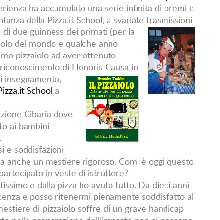
perienza ha accumulato una serie infinita di premi e
tanza della Pizza.it School, a svariate trasmissioni
re di due guinness dei
primati (per la
iccolo del mondo e qualche anno
rimo pizzaiolo ad aver ottenuto
l riconoscimento di Honoris
Causa in
 di insegnamento,
Pizza.it School
a
azione Cibaria dove
to ai bambini
t
si e soddisfazioni
e ma anche un mestiere rigoroso. Com’ è oggi questo
partecipato in veste di istruttore?
issimo e dalla pizza ho avuto tutto. Da dieci anni
cenza e posso ritenermi pienamente soddisfatto al
estiere di pizzaiolo soffre di un grave handicap
tto nella preparazione dell’impasto non si possono