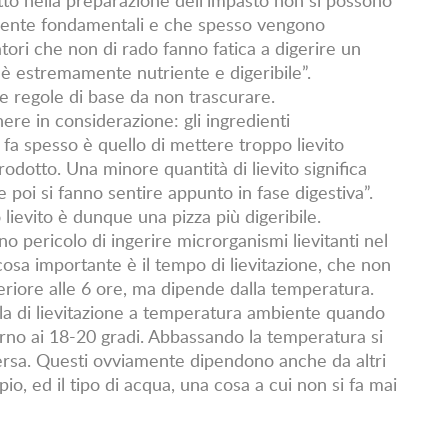
amente fondamentali e che spesso vengono
tori che non di rado fanno fatica a digerire un
 è estremamente nutriente e digeribile”.
le regole di base da non trascurare.
ere in considerazione: gli ingredienti
i fa spesso è quello di mettere troppo lievito
odotto. Una minore quantità di lievito significa
 poi si fanno sentire appunto in fase digestiva”.
ievito è dunque una pizza più digeribile.
o pericolo di ingerire microrganismi lievitanti nel
cosa importante è il tempo di lievitazione, che non
eriore alle 6 ore, ma dipende dalla temperatura.
a di lievitazione a temperatura ambiente quando
orno ai 18-20 gradi. Abbassando la temperatura si
eversa. Questi ovviamente dipendono anche da altri
pio, ed il tipo di acqua, una cosa a cui non si fa mai