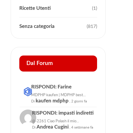
Ricette Utenti
(1)
Senza categoria
(817)
Dal Forum
RISPONDI: Farine
MDPHP kaufen | MDPHP best...
kaufen mdphp
Di
,
2 giorni fa
RISPONDI: impasti indiretti
@-2261 Ciao Polash il mio...
Andrea Cugini
Di
,
4 settimane fa