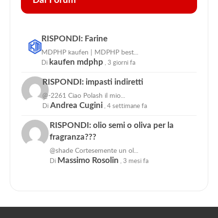
Dal Forum
RISPONDI: Farine
MDPHP kaufen | MDPHP best...
Di
kaufen mdphp
,
3 giorni fa
RISPONDI: impasti indiretti
@-2261 Ciao Polash il mio...
Di
Andrea Cugini
,
4 settimane fa
RISPONDI: olio semi o oliva per la
fragranza???
@shade Cortesemente un ol...
Di
Massimo Rosolin
,
3 mesi fa