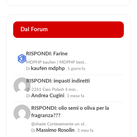
Dal Forum
RISPONDI: Farine
MDPHP kaufen | MDPHP best...
Di
kaufen mdphp
,
5 giorni fa
RISPONDI: impasti indiretti
@-2261 Ciao Polash il mio...
Di
Andrea Cugini
,
1 mese fa
RISPONDI: olio semi o oliva per la
fragranza???
@shade Cortesemente un ol...
Di
Massimo Rosolin
,
3 mesi fa