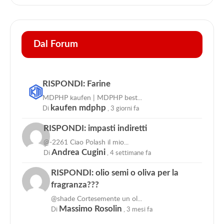
Dal Forum
RISPONDI: Farine
MDPHP kaufen | MDPHP best...
Di
kaufen mdphp
,
3 giorni fa
RISPONDI: impasti indiretti
@-2261 Ciao Polash il mio...
Di
Andrea Cugini
,
4 settimane fa
RISPONDI: olio semi o oliva per la
fragranza???
@shade Cortesemente un ol...
Di
Massimo Rosolin
,
3 mesi fa