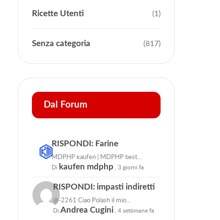
Ricette Utenti
(1)
Senza categoria
(817)
Dal Forum
RISPONDI: Farine
MDPHP kaufen | MDPHP best...
kaufen mdphp
Di
,
3 giorni fa
RISPONDI: impasti indiretti
@-2261 Ciao Polash il mio...
Andrea Cugini
Di
,
4 settimane fa