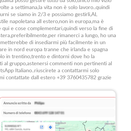
olte a settimana,la vita non è solo lavoro..quindi
turni se siamo in 2/3 e possiamo gestirli,AL
 napoletana all estero,non in europa,ma è
 qui e cose complementari,quindi verso la fine di
estera,preferibilmente,per rimanerci a lungo, ho una
rmetterebbe di insediarmi più facilmente in un
are in nord europa tranne che irlanda e spagna
olo in trentino,trento e dintorni dove ho la
ti al gruppo,astenersi commenti non pertinenti al
App Italiano..riuscirete a contattarmi solo
i contattate dall estero +39 3760435782 grazie