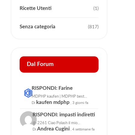
Ricette Utenti
(1)
Senza categoria
(817)
Dal Forum
RISPONDI: Farine
MDPHP kaufen | MDPHP best...
kaufen mdphp
Di
,
3 giorni fa
RISPONDI: impasti indiretti
@-2261 Ciao Polash il mio...
Andrea Cugini
Di
,
4 settimane fa