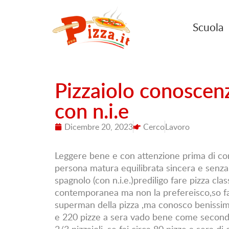
Scuola
Pizzaiolo conoscen
con n.i.e
Dicembre 20, 2023
Cerco
Lavoro
Leggere bene e con attenzione prima di con
persona matura equilibrata sincera e senza 
spagnolo (con n.i.e.)prediligo fare pizza cla
contemporanea ma non la prefereisco,so f
superman della pizza ,ma conosco benissimo 
e 220 pizze a sera vado bene come secondo 
2/3 pizzaioli ,se fai circa 80 pizze a sera di