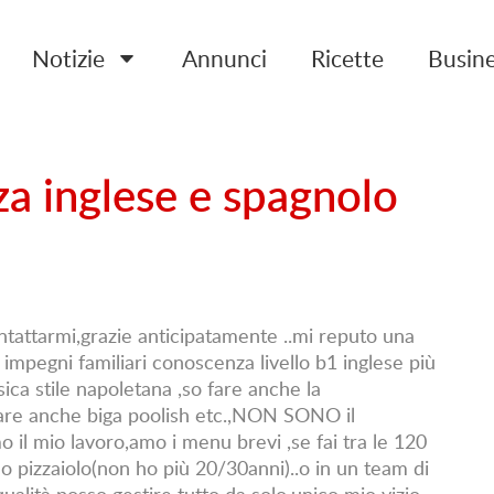
Notizie
Annunci
Ricette
Busin
za inglese e spagnolo
tattarmi,grazie anticipatamente ..mi reputo una
impegni familiari conoscenza livello b1 inglese più
ssica stile napoletana ,so fare anche la
are anche biga poolish etc.,NON SONO il
il mio lavoro,amo i menu brevi ,se fai tra le 120
pizzaiolo(non ho più 20/30anni)..o in un team di
 qualità posso gestire tutto da solo,unico mio vizio