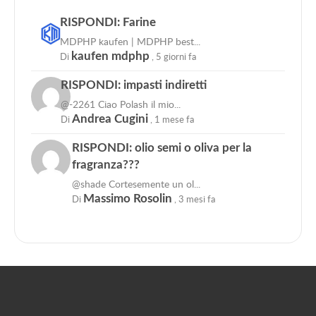
RISPONDI: Farine
MDPHP kaufen | MDPHP best...
Di
kaufen mdphp
,
5 giorni fa
RISPONDI: impasti indiretti
@-2261 Ciao Polash il mio...
Di
Andrea Cugini
,
1 mese fa
RISPONDI: olio semi o oliva per la
fragranza???
@shade Cortesemente un ol...
Di
Massimo Rosolin
,
3 mesi fa