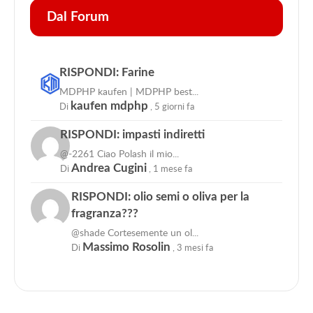
Dal Forum
RISPONDI: Farine
MDPHP kaufen | MDPHP best...
Di
kaufen mdphp
,
5 giorni fa
RISPONDI: impasti indiretti
@-2261 Ciao Polash il mio...
Di
Andrea Cugini
,
1 mese fa
RISPONDI: olio semi o oliva per la
fragranza???
@shade Cortesemente un ol...
Di
Massimo Rosolin
,
3 mesi fa